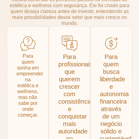
estética e wellness com segurança.
Ele foi criado para
quem deseja clareza antes de investir, entendendo as
reais possibilidades desse setor que mais cresce no
mundo.
Para
Para
Para
quem
profissionais
quem
sonha em
que
busca
empreender
querem
liberdade
na
estética e
crescer
e
wellness,
com
autonomia
mas não
consistência
financeira
sabe por
e
através
onde
começar.
conquistar
de um
mais
negócio
autoridade
sólido e
no
sustentável.