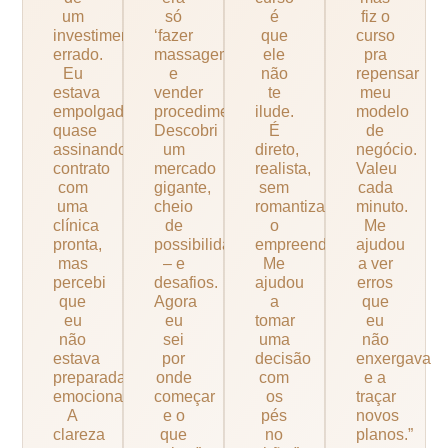
um
só
é
fiz o
investimento
‘fazer
que
curso
errado.
massagem
ele
pra
Eu
e
não
repensar
estava
vender
te
meu
empolgada,
procedimento’.
ilude.
modelo
quase
Descobri
É
de
assinando
um
direto,
negócio.
contrato
mercado
realista,
Valeu
com
gigante,
sem
cada
uma
cheio
romantizar
minuto.
clínica
de
o
Me
pronta,
possibilidades
empreendedorismo.
ajudou
mas
– e
Me
a ver
percebi
desafios.
ajudou
erros
que
Agora
a
que
eu
eu
tomar
eu
não
sei
uma
não
estava
por
decisão
enxergava
preparada
onde
com
e a
emocionalmente.
começar
os
traçar
A
e o
pés
novos
clareza
que
no
planos.”