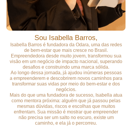
Sou Isabella Barros,
Isabella Barros é fundadora da Odara, uma das redes
de bem-estar que mais cresce no Brasil.
Empreendedora desde muito jovem, transformou sua
visão em um negócio de impacto nacional, superando
desafios e construindo uma marca sólida.
Ao longo dessa jornada, já ajudou inúmeras pessoas
a empreenderem e descobrirem novos caminhos para
transformar suas vidas por meio do bem-estar e dos
negócios.
Mais do que uma fundadora de sucesso, Isabella atua
como mentora próxima: alguém que já passou pelas
mesmas dúvidas, riscos e escolhas que muitos
enfrentam. Sua missão é mostrar que empreender
não precisa ser um salto no escuro, existe um
caminho, e ela já o percorreu.