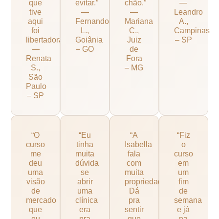
que
evitar.”
chão.”
—
tive
—
—
Leandro
aqui
Fernando
Mariana
A.,
foi
L.,
C.,
Campinas
libertadora.”
Goiânia
Juiz
– SP
—
– GO
de
Renata
Fora
S.,
– MG
São
Paulo
– SP
“O
“Eu
“A
“Fiz
curso
tinha
Isabella
o
me
muita
fala
curso
deu
dúvida
com
em
uma
se
muita
um
visão
abrir
propriedade.
fim
de
uma
Dá
de
mercado
clínica
pra
semana
que
era
sentir
e já
eu
pra
que
na