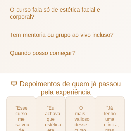
O curso fala só de estética facial e
corporal?
Tem mentoria ou grupo ao vivo incluso?
Quando posso começar?
💬 Depoimentos de quem já passou
pela experiência
“Esse
“Eu
“O
“Já
curso
achava
mais
tenho
me
que
valioso
uma
salvou
estética
desse
clínica,
de
era
curso
mas