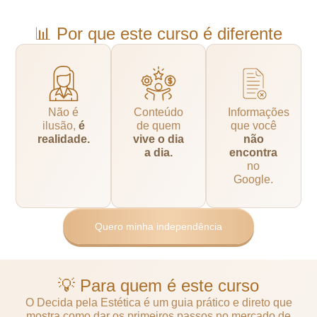
📊 Por que este curso é diferente
Não é
Conteúdo
Informações
ilusão,
é
de quem
que você
realidade.
vive o dia
não
a dia.
encontra
no
Google.
Quero minha independência
💡 Para quem é este curso
O Decida pela Estética é um guia prático e direto que
mostra como dar os primeiros passos no mercado de