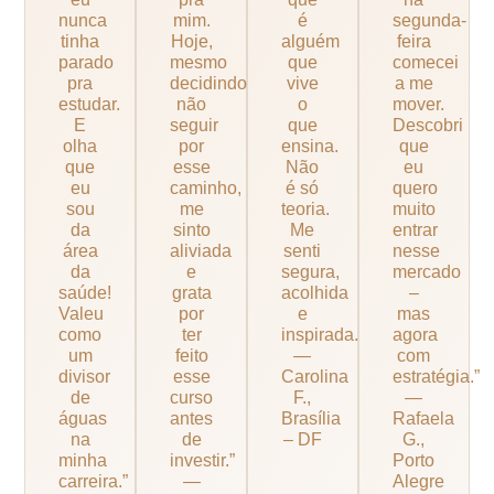
nunca
mim.
é
segunda-
tinha
Hoje,
alguém
feira
parado
mesmo
que
comecei
pra
decidindo
vive
a me
estudar.
não
o
mover.
E
seguir
que
Descobri
olha
por
ensina.
que
que
esse
Não
eu
eu
caminho,
é só
quero
sou
me
teoria.
muito
da
sinto
Me
entrar
área
aliviada
senti
nesse
da
e
segura,
mercado
saúde!
grata
acolhida
–
Valeu
por
e
mas
como
ter
inspirada.”
agora
um
feito
—
com
divisor
esse
Carolina
estratégia.”
de
curso
F.,
—
águas
antes
Brasília
Rafaela
na
de
– DF
G.,
minha
investir.”
Porto
carreira.”
—
Alegre